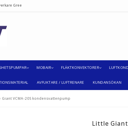
verkare Gree
IGHETSPUMPAR
MOBAIR
FLÄKTKONVEKTORER
LUFTKOND
TIONSMATERIAL
AVFUKTARE / LUFTRENARE
KUNDANSÖKAN
le Giant VCMA-20S kondensvattenpump
Little Gian