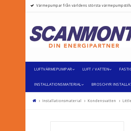
Värmepumpar från världens största värmepumpstill
LUFTVÄRMEPUMPAR
LUFT / VATTEN
FAST
INSTALLATIONSMATERIAL
BROSCHYR INSTALLA
Installationsmaterial
Kondensvatten
Litt