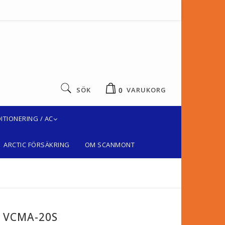
SÖK
VARUKORG
0
ITIONERING / AC
ARCTIC FÖRSÄKRING
OM SCANMONT
t VCMA-20S