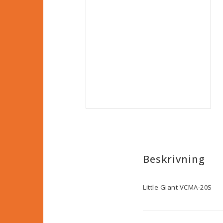
Beskrivning
Little Giant VCMA-20S
• Flöde: 4.9 l/m
• Kabel längd: 1.8 m