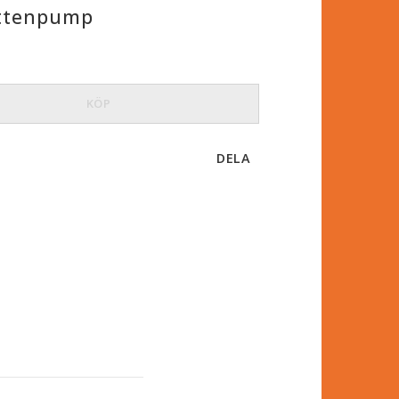
ttenpump
KÖP
DELA