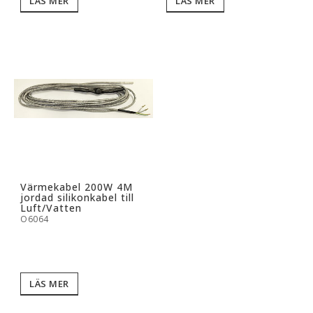
LÄS MER
LÄS MER
Värmekabel 200W 4M
jordad silikonkabel till
Luft/Vatten
O6064
LÄS MER