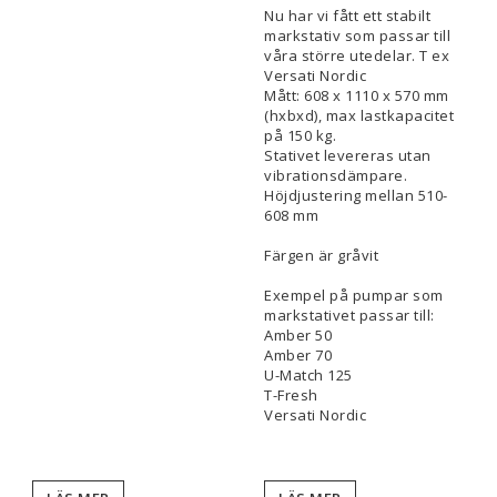
Nu har vi fått ett stabilt
markstativ som passar till
våra större utedelar. T ex
Versati Nordic
Mått: 608 x 1110 x 570 mm
(hxbxd), max lastkapacitet
på 150 kg.
Stativet levereras utan
vibrationsdämpare.
Höjdjustering mellan 510-
608 mm
Färgen är gråvit
Exempel på pumpar som
markstativet passar till:
Amber 50
Amber 70
U-Match 125
T-Fresh