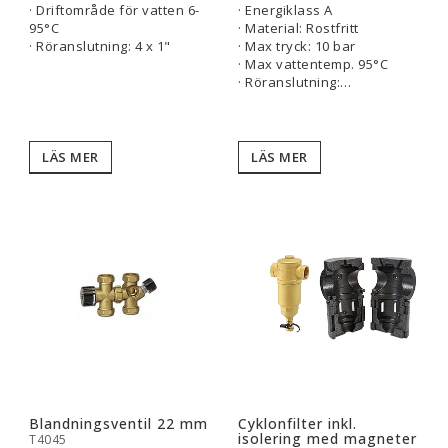
· Driftområde för vatten 6-
· Energiklass A
95°C
· Material: Rostfritt
· Röranslutning: 4 x 1"
· Max tryck: 10 bar
· Max vattentemp. 95°C
· Röranslutning:…
LÄS MER
LÄS MER
Blandningsventil 22 mm
Cyklonfilter inkl.
isolering med magneter
T4045